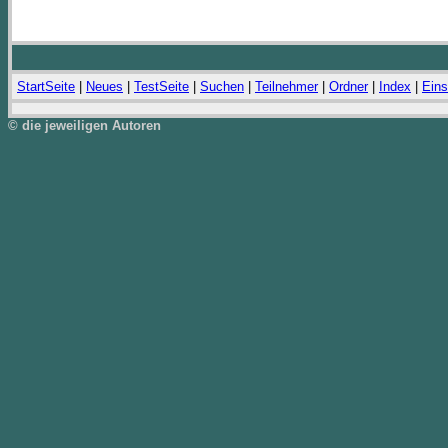
StartSeite
|
Neues
|
TestSeite
|
Suchen
|
Teilnehmer
|
Ordner
|
Index
|
Eins
© die jeweiligen Autoren