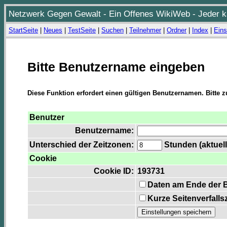
Netzwerk Gegen Gewalt - Ein Offenes WikiWeb - Jeder ka
StartSeite
|
Neues
|
TestSeite
|
Suchen
|
Teilnehmer
|
Ordner
|
Index
|
Eins
Bitte Benutzername eingeben
Diese Funktion erfordert einen gültigen Benutzernamen. Bitte 
Benutzer
Benutzername:
Unterschied der Zeitzonen:
Stunden (aktuell
Cookie
Cookie ID:
193731
Daten am Ende der 
Kurze Seitenverfalls