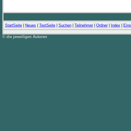
StartSeite
|
Neues
|
TestSeite
|
Suchen
|
Teilnehmer
|
Ordner
|
Index
|
Eins
© die jeweiligen Autoren