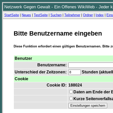
Netzwerk Gegen Gewalt - Ein Offenes WikiWeb - Jeder ka
StartSeite
|
Neues
|
TestSeite
|
Suchen
|
Teilnehmer
|
Ordner
|
Index
|
Eins
Bitte Benutzername eingeben
Diese Funktion erfordert einen gültigen Benutzernamen. Bitte 
Benutzer
Benutzername:
Unterschied der Zeitzonen:
Stunden (aktuell
Cookie
Cookie ID:
188024
Daten am Ende der 
Kurze Seitenverfalls