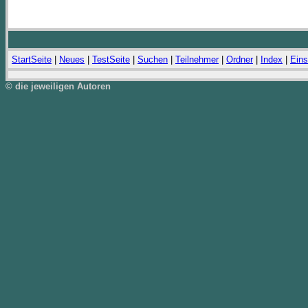
StartSeite
|
Neues
|
TestSeite
|
Suchen
|
Teilnehmer
|
Ordner
|
Index
|
Eins
© die jeweiligen Autoren