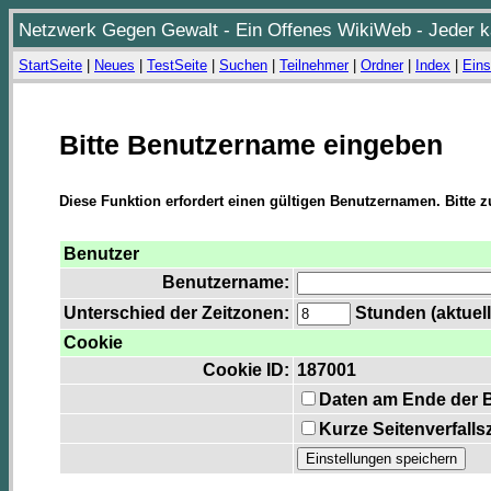
Netzwerk Gegen Gewalt - Ein Offenes WikiWeb - Jeder ka
StartSeite
|
Neues
|
TestSeite
|
Suchen
|
Teilnehmer
|
Ordner
|
Index
|
Eins
Bitte Benutzername eingeben
Diese Funktion erfordert einen gültigen Benutzernamen. Bitte 
Benutzer
Benutzername:
Unterschied der Zeitzonen:
Stunden (aktuell
Cookie
Cookie ID:
187001
Daten am Ende der 
Kurze Seitenverfalls