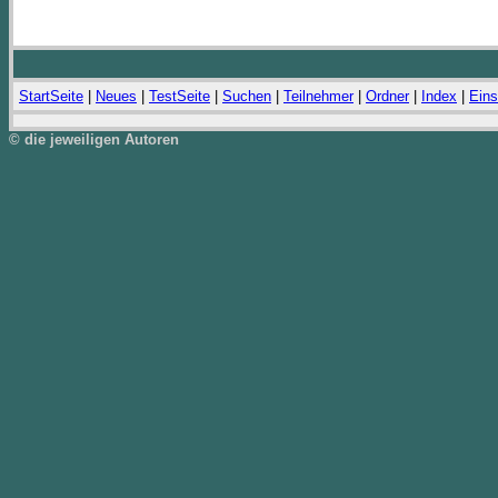
StartSeite
|
Neues
|
TestSeite
|
Suchen
|
Teilnehmer
|
Ordner
|
Index
|
Eins
© die jeweiligen Autoren