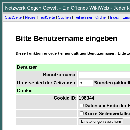
Netzwerk Gegen Gewalt - Ein Offenes WikiWeb - Jeder ka
StartSeite
|
Neues
|
TestSeite
|
Suchen
|
Teilnehmer
|
Ordner
|
Index
|
Eins
Bitte Benutzername eingeben
Diese Funktion erfordert einen gültigen Benutzernamen. Bitte 
Benutzer
Benutzername:
Unterschied der Zeitzonen:
Stunden (aktuell
Cookie
Cookie ID:
196344
Daten am Ende der 
Kurze Seitenverfalls