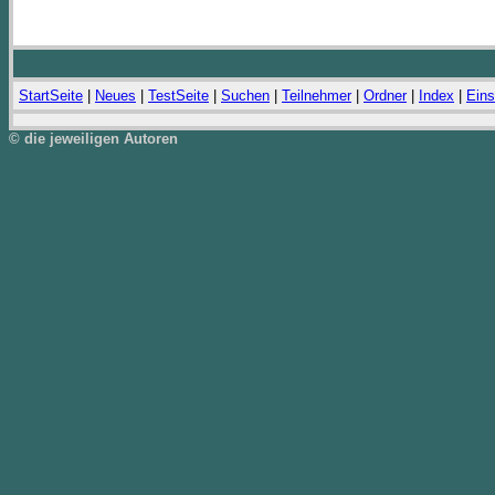
StartSeite
|
Neues
|
TestSeite
|
Suchen
|
Teilnehmer
|
Ordner
|
Index
|
Eins
© die jeweiligen Autoren