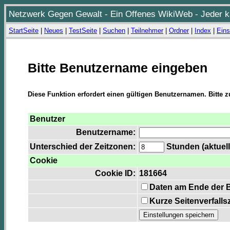
Netzwerk Gegen Gewalt - Ein Offenes WikiWeb - Jeder ka
StartSeite
|
Neues
|
TestSeite
|
Suchen
|
Teilnehmer
|
Ordner
|
Index
|
Eins
Bitte Benutzername eingeben
Diese Funktion erfordert einen gültigen Benutzernamen. Bitte 
Benutzer
Benutzername:
Unterschied der Zeitzonen:
Stunden (aktuell
Cookie
Cookie ID:
181664
Daten am Ende der 
Kurze Seitenverfalls