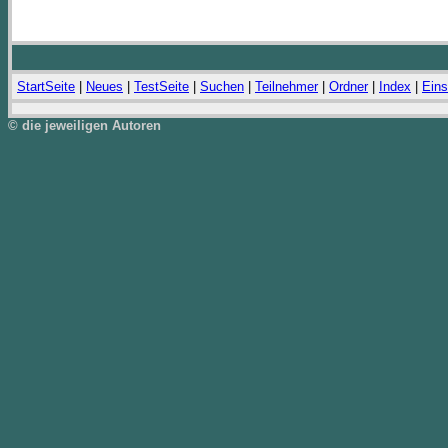
StartSeite
|
Neues
|
TestSeite
|
Suchen
|
Teilnehmer
|
Ordner
|
Index
|
Eins
© die jeweiligen Autoren