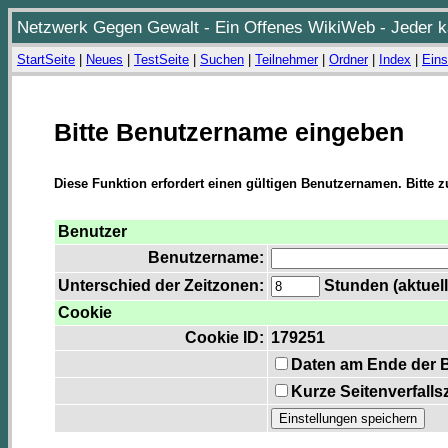
Netzwerk Gegen Gewalt - Ein Offenes WikiWeb - Jeder ka
StartSeite
|
Neues
|
TestSeite
|
Suchen
|
Teilnehmer
|
Ordner
|
Index
|
Eins
Bitte Benutzername eingeben
Diese Funktion erfordert einen gültigen Benutzernamen. Bitte 
Benutzer
Benutzername:
Unterschied der Zeitzonen:
Stunden (aktuell
Cookie
Cookie ID:
179251
Daten am Ende der 
Kurze Seitenverfalls