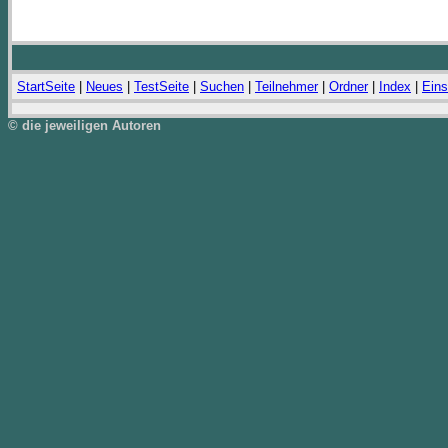
StartSeite
|
Neues
|
TestSeite
|
Suchen
|
Teilnehmer
|
Ordner
|
Index
|
Eins
© die jeweiligen Autoren