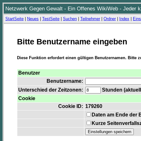
Netzwerk Gegen Gewalt - Ein Offenes WikiWeb - Jeder ka
StartSeite
|
Neues
|
TestSeite
|
Suchen
|
Teilnehmer
|
Ordner
|
Index
|
Eins
Bitte Benutzername eingeben
Diese Funktion erfordert einen gültigen Benutzernamen. Bitte 
Benutzer
Benutzername:
Unterschied der Zeitzonen:
Stunden (aktuell
Cookie
Cookie ID:
179260
Daten am Ende der 
Kurze Seitenverfalls