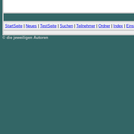
StartSeite
|
Neues
|
TestSeite
|
Suchen
|
Teilnehmer
|
Ordner
|
Index
|
Eins
© die jeweiligen Autoren