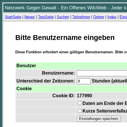
Netzwerk Gegen Gewalt - Ein Offenes WikiWeb - Jeder ka
StartSeite
|
Neues
|
TestSeite
|
Suchen
|
Teilnehmer
|
Ordner
|
Index
|
Eins
Bitte Benutzername eingeben
Diese Funktion erfordert einen gültigen Benutzernamen. Bitte 
Benutzer
Benutzername:
Unterschied der Zeitzonen:
Stunden (aktuell
Cookie
Cookie ID:
177990
Daten am Ende der 
Kurze Seitenverfalls