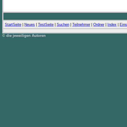
StartSeite
|
Neues
|
TestSeite
|
Suchen
|
Teilnehmer
|
Ordner
|
Index
|
Eins
© die jeweiligen Autoren