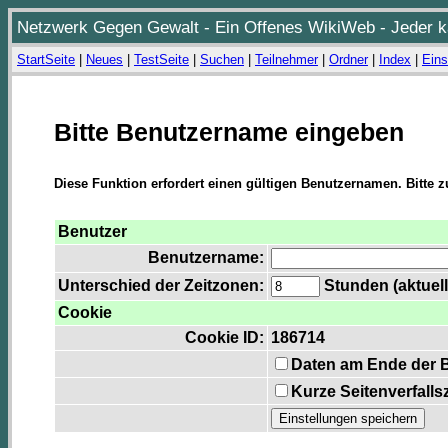
Netzwerk Gegen Gewalt - Ein Offenes WikiWeb - Jeder ka
StartSeite
|
Neues
|
TestSeite
|
Suchen
|
Teilnehmer
|
Ordner
|
Index
|
Eins
Bitte Benutzername eingeben
Diese Funktion erfordert einen gültigen Benutzernamen. Bitte 
Benutzer
Benutzername:
Unterschied der Zeitzonen:
Stunden (aktuell
Cookie
Cookie ID:
186714
Daten am Ende der 
Kurze Seitenverfalls