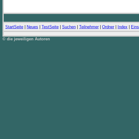
StartSeite
|
Neues
|
TestSeite
|
Suchen
|
Teilnehmer
|
Ordner
|
Index
|
Eins
© die jeweiligen Autoren