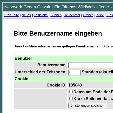
Netzwerk Gegen Gewalt - Ein Offenes WikiWeb - Jeder ka
StartSeite
|
Neues
|
TestSeite
|
Suchen
|
Teilnehmer
|
Ordner
|
Index
|
Eins
Bitte Benutzername eingeben
Diese Funktion erfordert einen gültigen Benutzernamen. Bitte 
Benutzer
Benutzername:
Unterschied der Zeitzonen:
Stunden (aktuell
Cookie
Cookie ID:
185043
Daten am Ende der 
Kurze Seitenverfalls