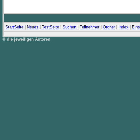
StartSeite
|
Neues
|
TestSeite
|
Suchen
|
Teilnehmer
|
Ordner
|
Index
|
Eins
© die jeweiligen Autoren