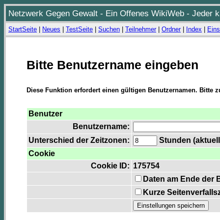
Netzwerk Gegen Gewalt - Ein Offenes WikiWeb - Jeder ka
StartSeite
|
Neues
|
TestSeite
|
Suchen
|
Teilnehmer
|
Ordner
|
Index
|
Eins
Bitte Benutzername eingeben
Diese Funktion erfordert einen gültigen Benutzernamen. Bitte 
Benutzer
Benutzername:
Unterschied der Zeitzonen:
Stunden (aktuell
Cookie
Cookie ID:
175754
Daten am Ende der 
Kurze Seitenverfalls