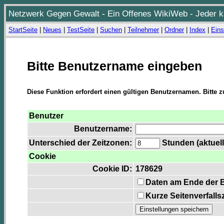
Netzwerk Gegen Gewalt - Ein Offenes WikiWeb - Jeder ka
StartSeite
|
Neues
|
TestSeite
|
Suchen
|
Teilnehmer
|
Ordner
|
Index
|
Eins
Bitte Benutzername eingeben
Diese Funktion erfordert einen gültigen Benutzernamen. Bitte 
Benutzer
Benutzername:
Unterschied der Zeitzonen:
Stunden (aktuell
Cookie
Cookie ID:
178629
Daten am Ende der 
Kurze Seitenverfalls