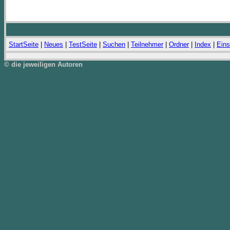
StartSeite
|
Neues
|
TestSeite
|
Suchen
|
Teilnehmer
|
Ordner
|
Index
|
Eins
© die jeweiligen Autoren