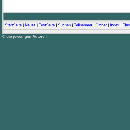
StartSeite
|
Neues
|
TestSeite
|
Suchen
|
Teilnehmer
|
Ordner
|
Index
|
Eins
© die jeweiligen Autoren