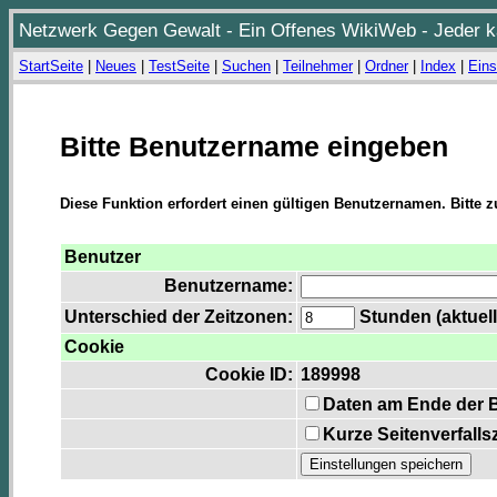
Netzwerk Gegen Gewalt - Ein Offenes WikiWeb - Jeder ka
StartSeite
|
Neues
|
TestSeite
|
Suchen
|
Teilnehmer
|
Ordner
|
Index
|
Eins
Bitte Benutzername eingeben
Diese Funktion erfordert einen gültigen Benutzernamen. Bitte 
Benutzer
Benutzername:
Unterschied der Zeitzonen:
Stunden (aktuell
Cookie
Cookie ID:
189998
Daten am Ende der 
Kurze Seitenverfalls