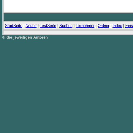
StartSeite
|
Neues
|
TestSeite
|
Suchen
|
Teilnehmer
|
Ordner
|
Index
|
Eins
© die jeweiligen Autoren