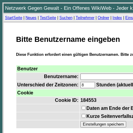
Netzwerk Gegen Gewalt - Ein Offenes WikiWeb - Jeder ka
StartSeite
|
Neues
|
TestSeite
|
Suchen
|
Teilnehmer
|
Ordner
|
Index
|
Eins
Bitte Benutzername eingeben
Diese Funktion erfordert einen gültigen Benutzernamen. Bitte 
Benutzer
Benutzername:
Unterschied der Zeitzonen:
Stunden (aktuell
Cookie
Cookie ID:
184553
Daten am Ende der 
Kurze Seitenverfalls