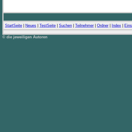
StartSeite
|
Neues
|
TestSeite
|
Suchen
|
Teilnehmer
|
Ordner
|
Index
|
Eins
© die jeweiligen Autoren