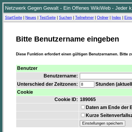
Netzwerk Gegen Gewalt - Ein Offenes WikiWeb - Jeder ka
StartSeite
|
Neues
|
TestSeite
|
Suchen
|
Teilnehmer
|
Ordner
|
Index
|
Eins
Bitte Benutzername eingeben
Diese Funktion erfordert einen gültigen Benutzernamen. Bitte 
Benutzer
Benutzername:
Unterschied der Zeitzonen:
Stunden (aktuell
Cookie
Cookie ID:
189065
Daten am Ende der 
Kurze Seitenverfalls