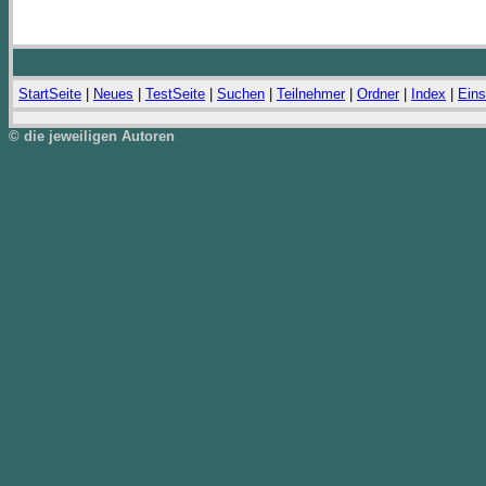
StartSeite
|
Neues
|
TestSeite
|
Suchen
|
Teilnehmer
|
Ordner
|
Index
|
Eins
© die jeweiligen Autoren