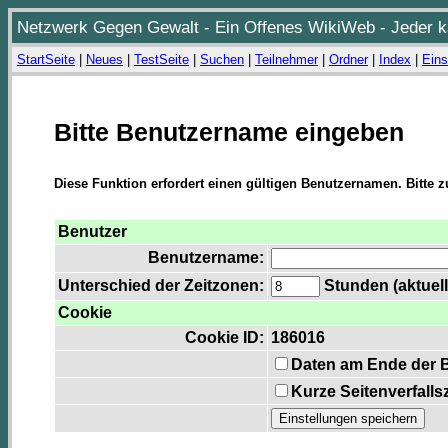
Netzwerk Gegen Gewalt - Ein Offenes WikiWeb - Jeder ka
StartSeite
|
Neues
|
TestSeite
|
Suchen
|
Teilnehmer
|
Ordner
|
Index
|
Eins
Bitte Benutzername eingeben
Diese Funktion erfordert einen gültigen Benutzernamen. Bitte 
Benutzer
Benutzername:
Unterschied der Zeitzonen:
Stunden (aktuell
Cookie
Cookie ID:
186016
Daten am Ende der 
Kurze Seitenverfalls