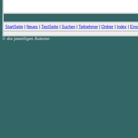
StartSeite
|
Neues
|
TestSeite
|
Suchen
|
Teilnehmer
|
Ordner
|
Index
|
Eins
© die jeweiligen Autoren