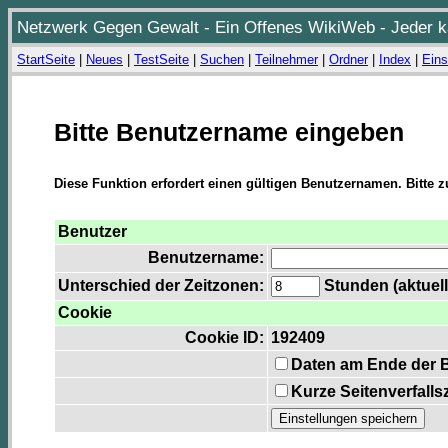
Netzwerk Gegen Gewalt - Ein Offenes WikiWeb - Jeder ka
StartSeite
|
Neues
|
TestSeite
|
Suchen
|
Teilnehmer
|
Ordner
|
Index
|
Eins
Bitte Benutzername eingeben
Diese Funktion erfordert einen gültigen Benutzernamen. Bitte 
Benutzer
Benutzername:
Unterschied der Zeitzonen:
Stunden (aktuell
Cookie
Cookie ID:
192409
Daten am Ende der 
Kurze Seitenverfalls