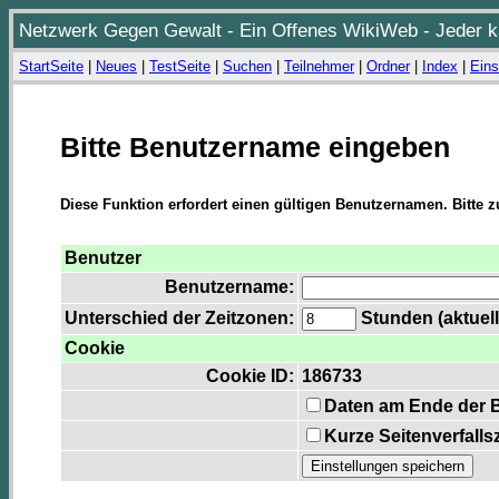
Netzwerk Gegen Gewalt - Ein Offenes WikiWeb - Jeder ka
StartSeite
|
Neues
|
TestSeite
|
Suchen
|
Teilnehmer
|
Ordner
|
Index
|
Eins
Bitte Benutzername eingeben
Diese Funktion erfordert einen gültigen Benutzernamen. Bitte 
Benutzer
Benutzername:
Unterschied der Zeitzonen:
Stunden (aktuell
Cookie
Cookie ID:
186733
Daten am Ende der 
Kurze Seitenverfalls