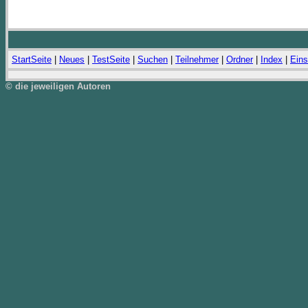
StartSeite
|
Neues
|
TestSeite
|
Suchen
|
Teilnehmer
|
Ordner
|
Index
|
Eins
© die jeweiligen Autoren