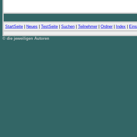
StartSeite
|
Neues
|
TestSeite
|
Suchen
|
Teilnehmer
|
Ordner
|
Index
|
Eins
© die jeweiligen Autoren