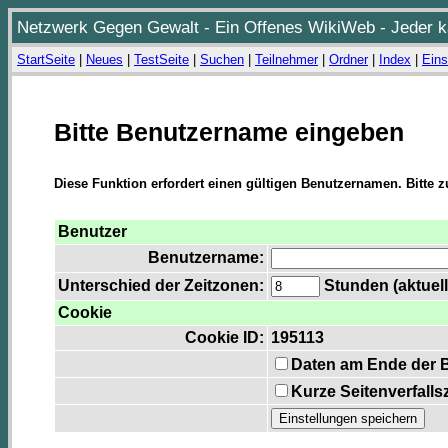
Netzwerk Gegen Gewalt - Ein Offenes WikiWeb - Jeder ka
StartSeite
|
Neues
|
TestSeite
|
Suchen
|
Teilnehmer
|
Ordner
|
Index
|
Eins
Bitte Benutzername eingeben
Diese Funktion erfordert einen gültigen Benutzernamen. Bitte 
Benutzer
Benutzername:
Unterschied der Zeitzonen:
Stunden (aktuell
Cookie
Cookie ID:
195113
Daten am Ende der 
Kurze Seitenverfalls