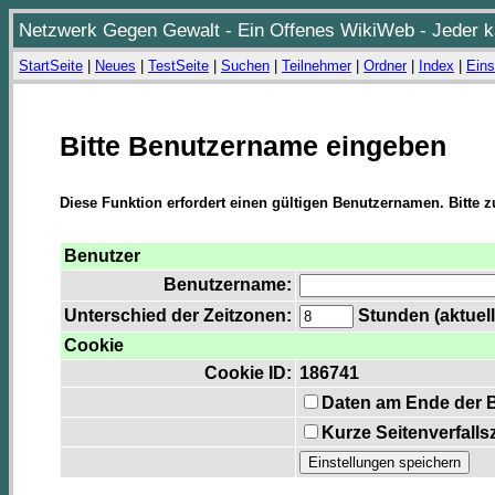
Netzwerk Gegen Gewalt - Ein Offenes WikiWeb - Jeder ka
StartSeite
|
Neues
|
TestSeite
|
Suchen
|
Teilnehmer
|
Ordner
|
Index
|
Eins
Bitte Benutzername eingeben
Diese Funktion erfordert einen gültigen Benutzernamen. Bitte 
Benutzer
Benutzername:
Unterschied der Zeitzonen:
Stunden (aktuell
Cookie
Cookie ID:
186741
Daten am Ende der 
Kurze Seitenverfalls