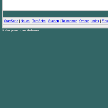
StartSeite
|
Neues
|
TestSeite
|
Suchen
|
Teilnehmer
|
Ordner
|
Index
|
Eins
© die jeweiligen Autoren