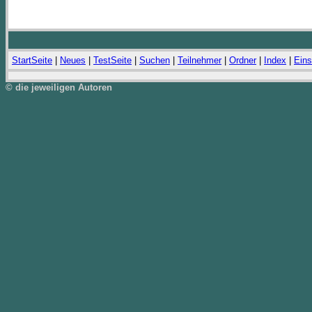
StartSeite
|
Neues
|
TestSeite
|
Suchen
|
Teilnehmer
|
Ordner
|
Index
|
Eins
© die jeweiligen Autoren