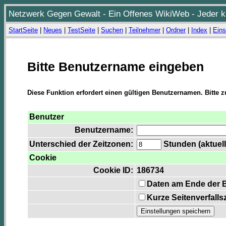
Netzwerk Gegen Gewalt - Ein Offenes WikiWeb - Jeder ka
StartSeite
|
Neues
|
TestSeite
|
Suchen
|
Teilnehmer
|
Ordner
|
Index
|
Eins
Bitte Benutzername eingeben
Diese Funktion erfordert einen gültigen Benutzernamen. Bitte 
Benutzer
Benutzername:
Unterschied der Zeitzonen:
Stunden (aktuell
Cookie
Cookie ID:
186734
Daten am Ende der 
Kurze Seitenverfalls