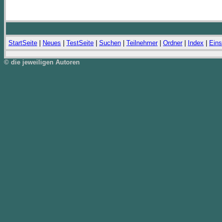
StartSeite
|
Neues
|
TestSeite
|
Suchen
|
Teilnehmer
|
Ordner
|
Index
|
Eins
© die jeweiligen Autoren