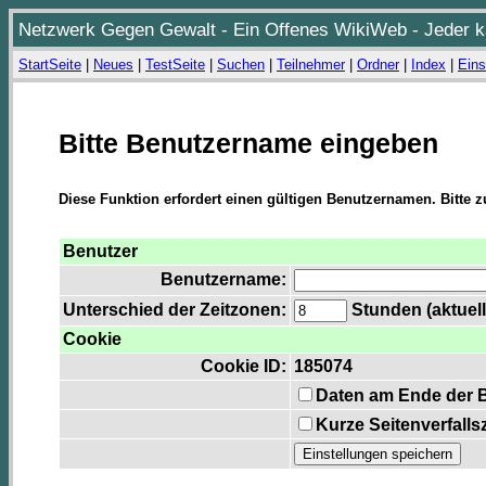
Netzwerk Gegen Gewalt - Ein Offenes WikiWeb - Jeder ka
StartSeite
|
Neues
|
TestSeite
|
Suchen
|
Teilnehmer
|
Ordner
|
Index
|
Eins
Bitte Benutzername eingeben
Diese Funktion erfordert einen gültigen Benutzernamen. Bitte 
Benutzer
Benutzername:
Unterschied der Zeitzonen:
Stunden (aktuell
Cookie
Cookie ID:
185074
Daten am Ende der 
Kurze Seitenverfalls