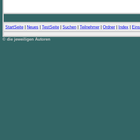
StartSeite
|
Neues
|
TestSeite
|
Suchen
|
Teilnehmer
|
Ordner
|
Index
|
Eins
© die jeweiligen Autoren