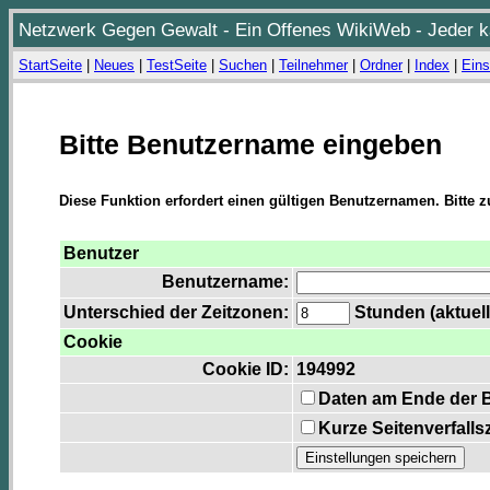
Netzwerk Gegen Gewalt - Ein Offenes WikiWeb - Jeder ka
StartSeite
|
Neues
|
TestSeite
|
Suchen
|
Teilnehmer
|
Ordner
|
Index
|
Eins
Bitte Benutzername eingeben
Diese Funktion erfordert einen gültigen Benutzernamen. Bitte 
Benutzer
Benutzername:
Unterschied der Zeitzonen:
Stunden (aktuell
Cookie
Cookie ID:
194992
Daten am Ende der 
Kurze Seitenverfalls