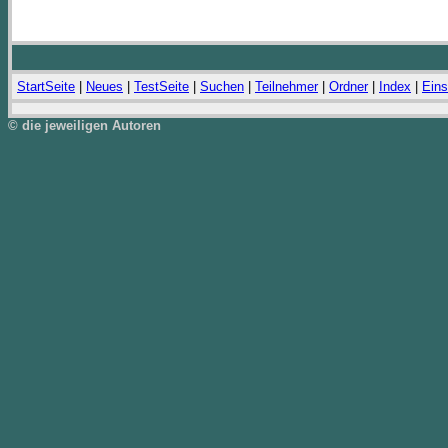
StartSeite
|
Neues
|
TestSeite
|
Suchen
|
Teilnehmer
|
Ordner
|
Index
|
Eins
© die jeweiligen Autoren