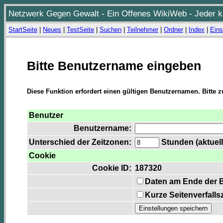
Netzwerk Gegen Gewalt - Ein Offenes WikiWeb - Jeder ka
StartSeite
|
Neues
|
TestSeite
|
Suchen
|
Teilnehmer
|
Ordner
|
Index
|
Eins
Bitte Benutzername eingeben
Diese Funktion erfordert einen gültigen Benutzernamen. Bitte 
Benutzer
Benutzername:
Unterschied der Zeitzonen:
Stunden (aktuell
Cookie
Cookie ID:
187320
Daten am Ende der 
Kurze Seitenverfalls