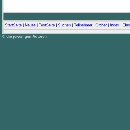
StartSeite
|
Neues
|
TestSeite
|
Suchen
|
Teilnehmer
|
Ordner
|
Index
|
Eins
© die jeweiligen Autoren