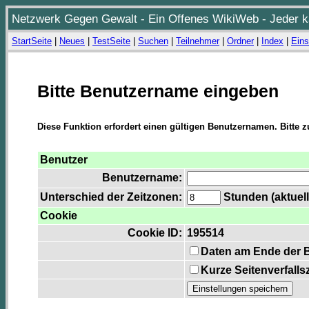
Netzwerk Gegen Gewalt - Ein Offenes WikiWeb - Jeder ka
StartSeite
|
Neues
|
TestSeite
|
Suchen
|
Teilnehmer
|
Ordner
|
Index
|
Eins
Bitte Benutzername eingeben
Diese Funktion erfordert einen gültigen Benutzernamen. Bitte 
Benutzer
Benutzername:
Unterschied der Zeitzonen:
Stunden (aktuell
Cookie
Cookie ID:
195514
Daten am Ende der 
Kurze Seitenverfalls