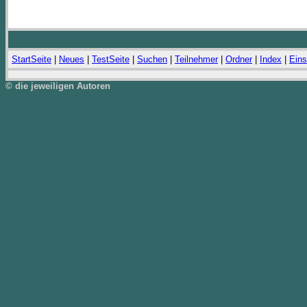
StartSeite
|
Neues
|
TestSeite
|
Suchen
|
Teilnehmer
|
Ordner
|
Index
|
Eins
© die jeweiligen Autoren