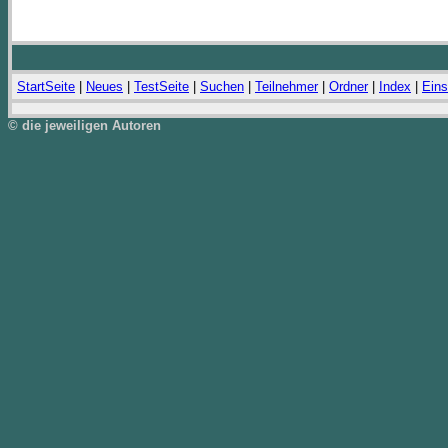
StartSeite
|
Neues
|
TestSeite
|
Suchen
|
Teilnehmer
|
Ordner
|
Index
|
Eins
© die jeweiligen Autoren