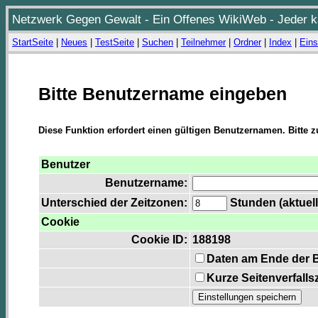
Netzwerk Gegen Gewalt - Ein Offenes WikiWeb - Jeder ka
StartSeite
|
Neues
|
TestSeite
|
Suchen
|
Teilnehmer
|
Ordner
|
Index
|
Eins
Bitte Benutzername eingeben
Diese Funktion erfordert einen gültigen Benutzernamen. Bitte 
Benutzer
Benutzername:
Unterschied der Zeitzonen:
Stunden (aktuell
Cookie
Cookie ID:
188198
Daten am Ende der 
Kurze Seitenverfalls