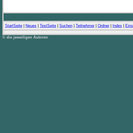
StartSeite
|
Neues
|
TestSeite
|
Suchen
|
Teilnehmer
|
Ordner
|
Index
|
Eins
© die jeweiligen Autoren