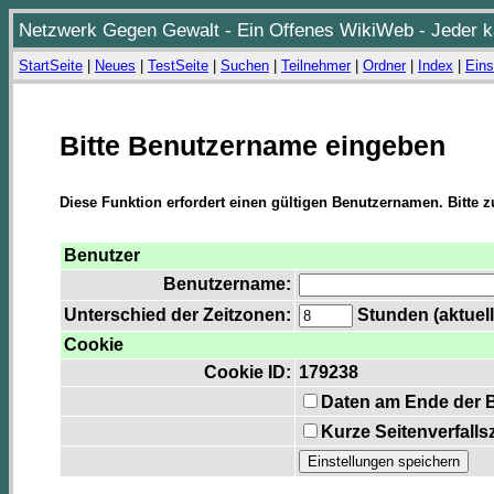
Netzwerk Gegen Gewalt - Ein Offenes WikiWeb - Jeder ka
StartSeite
|
Neues
|
TestSeite
|
Suchen
|
Teilnehmer
|
Ordner
|
Index
|
Eins
Bitte Benutzername eingeben
Diese Funktion erfordert einen gültigen Benutzernamen. Bitte 
Benutzer
Benutzername:
Unterschied der Zeitzonen:
Stunden (aktuell
Cookie
Cookie ID:
179238
Daten am Ende der 
Kurze Seitenverfalls