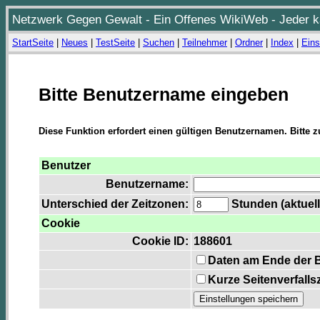
Netzwerk Gegen Gewalt - Ein Offenes WikiWeb - Jeder ka
StartSeite
|
Neues
|
TestSeite
|
Suchen
|
Teilnehmer
|
Ordner
|
Index
|
Eins
Bitte Benutzername eingeben
Diese Funktion erfordert einen gültigen Benutzernamen. Bitte 
Benutzer
Benutzername:
Unterschied der Zeitzonen:
Stunden (aktuell
Cookie
Cookie ID:
188601
Daten am Ende der 
Kurze Seitenverfalls