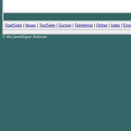
StartSeite
|
Neues
|
TestSeite
|
Suchen
|
Teilnehmer
|
Ordner
|
Index
|
Eins
© die jeweiligen Autoren