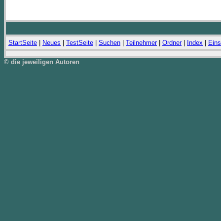
StartSeite
|
Neues
|
TestSeite
|
Suchen
|
Teilnehmer
|
Ordner
|
Index
|
Eins
© die jeweiligen Autoren