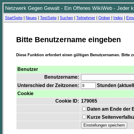
Netzwerk Gegen Gewalt - Ein Offenes WikiWeb - Jeder ka
StartSeite
|
Neues
|
TestSeite
|
Suchen
|
Teilnehmer
|
Ordner
|
Index
|
Eins
Bitte Benutzername eingeben
Diese Funktion erfordert einen gültigen Benutzernamen. Bitte 
Benutzer
Benutzername:
Unterschied der Zeitzonen:
Stunden (aktuell
Cookie
Cookie ID:
179065
Daten am Ende der 
Kurze Seitenverfalls