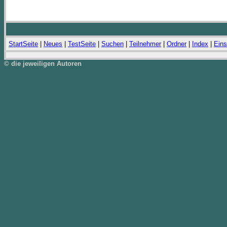
StartSeite
|
Neues
|
TestSeite
|
Suchen
|
Teilnehmer
|
Ordner
|
Index
|
Eins
© die jeweiligen Autoren