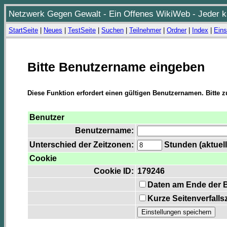
Netzwerk Gegen Gewalt - Ein Offenes WikiWeb - Jeder ka
StartSeite
|
Neues
|
TestSeite
|
Suchen
|
Teilnehmer
|
Ordner
|
Index
|
Eins
Bitte Benutzername eingeben
Diese Funktion erfordert einen gültigen Benutzernamen. Bitte 
Benutzer
Benutzername:
Unterschied der Zeitzonen:
Stunden (aktuell
Cookie
Cookie ID:
179246
Daten am Ende der 
Kurze Seitenverfalls