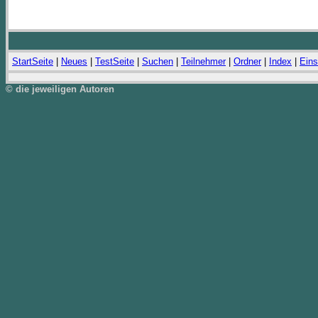
StartSeite
|
Neues
|
TestSeite
|
Suchen
|
Teilnehmer
|
Ordner
|
Index
|
Eins
© die jeweiligen Autoren