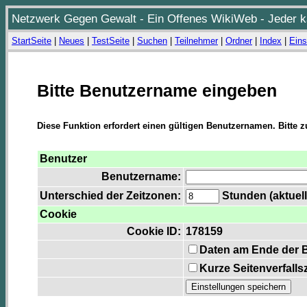
Netzwerk Gegen Gewalt - Ein Offenes WikiWeb - Jeder ka
StartSeite
|
Neues
|
TestSeite
|
Suchen
|
Teilnehmer
|
Ordner
|
Index
|
Eins
Bitte Benutzername eingeben
Diese Funktion erfordert einen gültigen Benutzernamen. Bitte 
Benutzer
Benutzername:
Unterschied der Zeitzonen:
Stunden (aktuell
Cookie
Cookie ID:
178159
Daten am Ende der 
Kurze Seitenverfalls