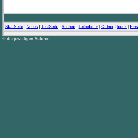
StartSeite
|
Neues
|
TestSeite
|
Suchen
|
Teilnehmer
|
Ordner
|
Index
|
Eins
© die jeweiligen Autoren