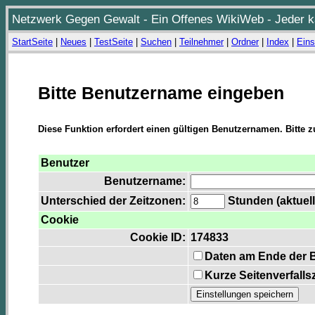
Netzwerk Gegen Gewalt - Ein Offenes WikiWeb - Jeder ka
StartSeite
|
Neues
|
TestSeite
|
Suchen
|
Teilnehmer
|
Ordner
|
Index
|
Eins
Bitte Benutzername eingeben
Diese Funktion erfordert einen gültigen Benutzernamen. Bitte 
Benutzer
Benutzername:
Unterschied der Zeitzonen:
Stunden (aktuell
Cookie
Cookie ID:
174833
Daten am Ende der 
Kurze Seitenverfalls