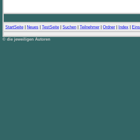
StartSeite
|
Neues
|
TestSeite
|
Suchen
|
Teilnehmer
|
Ordner
|
Index
|
Eins
© die jeweiligen Autoren