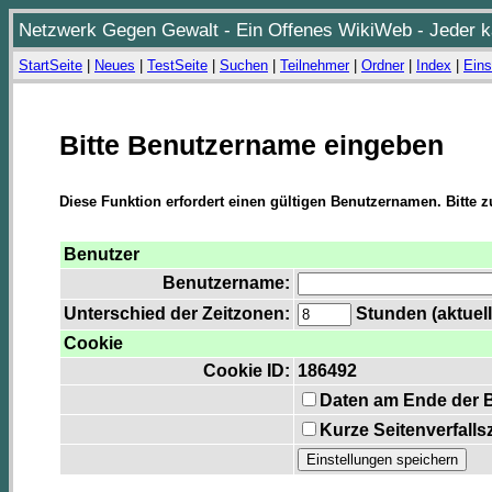
Netzwerk Gegen Gewalt - Ein Offenes WikiWeb - Jeder ka
StartSeite
|
Neues
|
TestSeite
|
Suchen
|
Teilnehmer
|
Ordner
|
Index
|
Eins
Bitte Benutzername eingeben
Diese Funktion erfordert einen gültigen Benutzernamen. Bitte 
Benutzer
Benutzername:
Unterschied der Zeitzonen:
Stunden (aktuell
Cookie
Cookie ID:
186492
Daten am Ende der 
Kurze Seitenverfalls