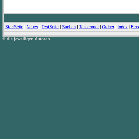
StartSeite
|
Neues
|
TestSeite
|
Suchen
|
Teilnehmer
|
Ordner
|
Index
|
Eins
© die jeweiligen Autoren