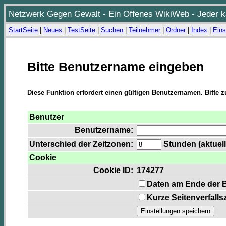
Netzwerk Gegen Gewalt - Ein Offenes WikiWeb - Jeder ka
StartSeite
|
Neues
|
TestSeite
|
Suchen
|
Teilnehmer
|
Ordner
|
Index
|
Eins
Bitte Benutzername eingeben
Diese Funktion erfordert einen gültigen Benutzernamen. Bitte 
Benutzer
Benutzername:
Unterschied der Zeitzonen:
Stunden (aktuell
Cookie
Cookie ID:
174277
Daten am Ende der 
Kurze Seitenverfalls