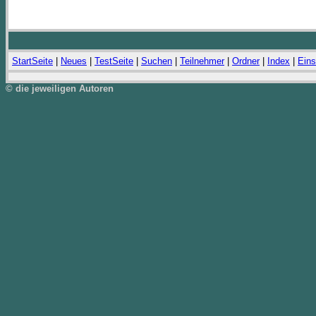
StartSeite
|
Neues
|
TestSeite
|
Suchen
|
Teilnehmer
|
Ordner
|
Index
|
Eins
© die jeweiligen Autoren