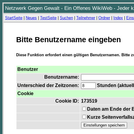
Netzwerk Gegen Gewalt - Ein Offenes WikiWeb - Jeder ka
StartSeite
|
Neues
|
TestSeite
|
Suchen
|
Teilnehmer
|
Ordner
|
Index
|
Eins
Bitte Benutzername eingeben
Diese Funktion erfordert einen gültigen Benutzernamen. Bitte 
Benutzer
Benutzername:
Unterschied der Zeitzonen:
Stunden (aktuell
Cookie
Cookie ID:
173519
Daten am Ende der 
Kurze Seitenverfalls