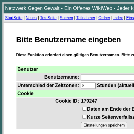
Netzwerk Gegen Gewalt - Ein Offenes WikiWeb - Jeder ka
StartSeite
|
Neues
|
TestSeite
|
Suchen
|
Teilnehmer
|
Ordner
|
Index
|
Eins
Bitte Benutzername eingeben
Diese Funktion erfordert einen gültigen Benutzernamen. Bitte 
Benutzer
Benutzername:
Unterschied der Zeitzonen:
Stunden (aktuell
Cookie
Cookie ID:
179247
Daten am Ende der 
Kurze Seitenverfalls