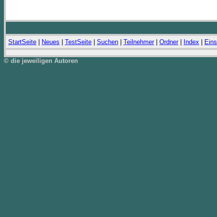
StartSeite
|
Neues
|
TestSeite
|
Suchen
|
Teilnehmer
|
Ordner
|
Index
|
Eins
© die jeweiligen Autoren