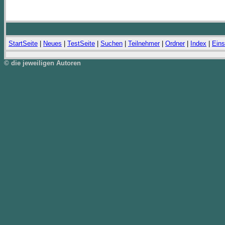
StartSeite
|
Neues
|
TestSeite
|
Suchen
|
Teilnehmer
|
Ordner
|
Index
|
Eins
© die jeweiligen Autoren