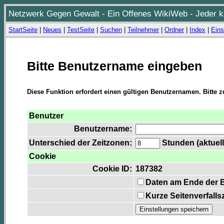
Netzwerk Gegen Gewalt - Ein Offenes WikiWeb - Jeder ka
StartSeite
|
Neues
|
TestSeite
|
Suchen
|
Teilnehmer
|
Ordner
|
Index
|
Eins
Bitte Benutzername eingeben
Diese Funktion erfordert einen gültigen Benutzernamen. Bitte 
Benutzer
Benutzername:
Unterschied der Zeitzonen:
Stunden (aktuell
Cookie
Cookie ID:
187382
Daten am Ende der 
Kurze Seitenverfalls