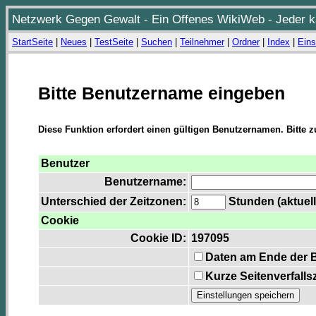
Netzwerk Gegen Gewalt - Ein Offenes WikiWeb - Jeder ka
StartSeite
|
Neues
|
TestSeite
|
Suchen
|
Teilnehmer
|
Ordner
|
Index
|
Eins
Bitte Benutzername eingeben
Diese Funktion erfordert einen gültigen Benutzernamen. Bitte 
Benutzer
Benutzername:
Unterschied der Zeitzonen:
Stunden (aktuell
Cookie
Cookie ID:
197095
Daten am Ende der 
Kurze Seitenverfalls