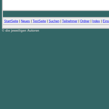
StartSeite
|
Neues
|
TestSeite
|
Suchen
|
Teilnehmer
|
Ordner
|
Index
|
Eins
© die jeweiligen Autoren