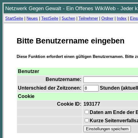
Netzwerk Gegen Gewalt - Ein Offenes WikiWeb - Jeder ka
StartSeite
|
Neues
|
TestSeite
|
Suchen
|
Teilnehmer
|
Ordner
|
Index
|
Eins
Bitte Benutzername eingeben
Diese Funktion erfordert einen gültigen Benutzernamen. Bitte 
Benutzer
Benutzername:
Unterschied der Zeitzonen:
Stunden (aktuell
Cookie
Cookie ID:
193177
Daten am Ende der 
Kurze Seitenverfalls