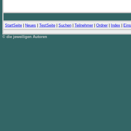
StartSeite
|
Neues
|
TestSeite
|
Suchen
|
Teilnehmer
|
Ordner
|
Index
|
Eins
© die jeweiligen Autoren