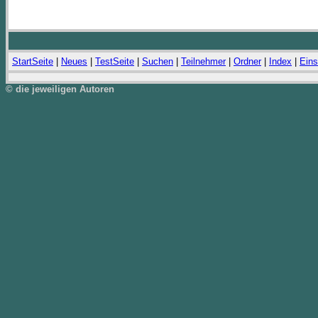
StartSeite
|
Neues
|
TestSeite
|
Suchen
|
Teilnehmer
|
Ordner
|
Index
|
Eins
© die jeweiligen Autoren