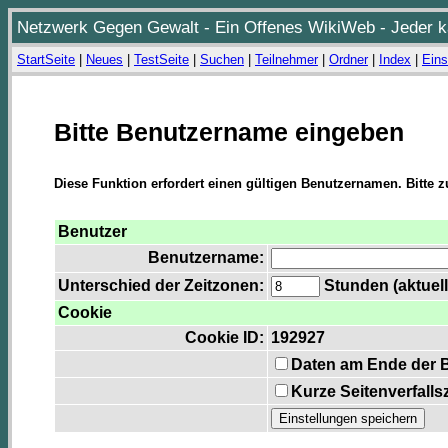
Netzwerk Gegen Gewalt - Ein Offenes WikiWeb - Jeder ka
StartSeite
|
Neues
|
TestSeite
|
Suchen
|
Teilnehmer
|
Ordner
|
Index
|
Eins
Bitte Benutzername eingeben
Diese Funktion erfordert einen gültigen Benutzernamen. Bitte 
Benutzer
Benutzername:
Unterschied der Zeitzonen:
Stunden (aktuell
Cookie
Cookie ID:
192927
Daten am Ende der 
Kurze Seitenverfalls