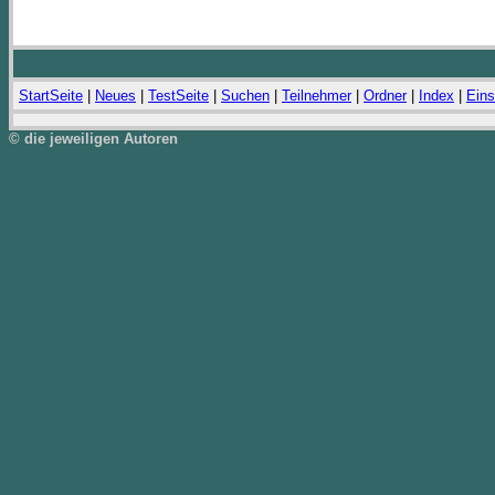
StartSeite
|
Neues
|
TestSeite
|
Suchen
|
Teilnehmer
|
Ordner
|
Index
|
Eins
© die jeweiligen Autoren