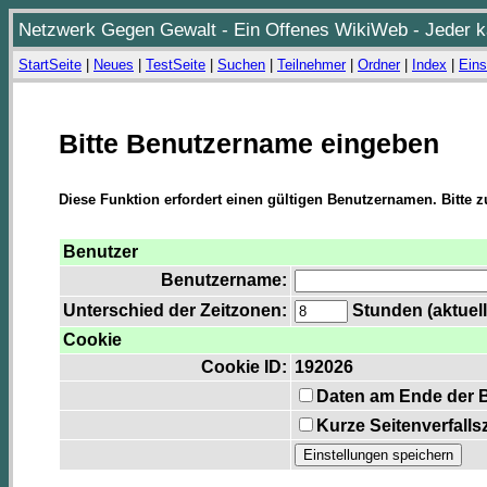
Netzwerk Gegen Gewalt - Ein Offenes WikiWeb - Jeder ka
StartSeite
|
Neues
|
TestSeite
|
Suchen
|
Teilnehmer
|
Ordner
|
Index
|
Eins
Bitte Benutzername eingeben
Diese Funktion erfordert einen gültigen Benutzernamen. Bitte 
Benutzer
Benutzername:
Unterschied der Zeitzonen:
Stunden (aktuell
Cookie
Cookie ID:
192026
Daten am Ende der 
Kurze Seitenverfalls