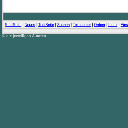
StartSeite
|
Neues
|
TestSeite
|
Suchen
|
Teilnehmer
|
Ordner
|
Index
|
Eins
© die jeweiligen Autoren