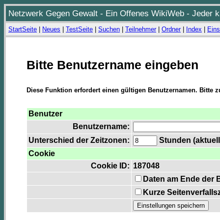
Netzwerk Gegen Gewalt - Ein Offenes WikiWeb - Jeder ka
StartSeite
|
Neues
|
TestSeite
|
Suchen
|
Teilnehmer
|
Ordner
|
Index
|
Eins
Bitte Benutzername eingeben
Diese Funktion erfordert einen gültigen Benutzernamen. Bitte 
Benutzer
Benutzername:
Unterschied der Zeitzonen:
Stunden (aktuell
Cookie
Cookie ID:
187048
Daten am Ende der 
Kurze Seitenverfalls