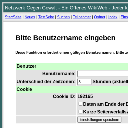
Netzwerk Gegen Gewalt - Ein Offenes WikiWeb - Jeder ka
StartSeite
|
Neues
|
TestSeite
|
Suchen
|
Teilnehmer
|
Ordner
|
Index
|
Eins
Bitte Benutzername eingeben
Diese Funktion erfordert einen gültigen Benutzernamen. Bitte 
Benutzer
Benutzername:
Unterschied der Zeitzonen:
Stunden (aktuell
Cookie
Cookie ID:
192165
Daten am Ende der 
Kurze Seitenverfalls