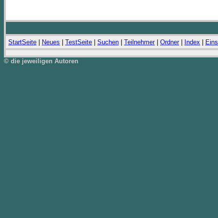
StartSeite
|
Neues
|
TestSeite
|
Suchen
|
Teilnehmer
|
Ordner
|
Index
|
Eins
© die jeweiligen Autoren