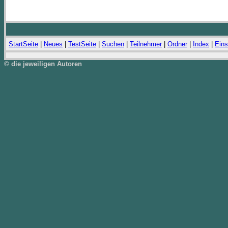
StartSeite
|
Neues
|
TestSeite
|
Suchen
|
Teilnehmer
|
Ordner
|
Index
|
Eins
© die jeweiligen Autoren