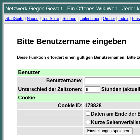
Netzwerk Gegen Gewalt - Ein Offenes WikiWeb - Jeder ka
StartSeite
|
Neues
|
TestSeite
|
Suchen
|
Teilnehmer
|
Ordner
|
Index
|
Eins
Bitte Benutzername eingeben
Diese Funktion erfordert einen gültigen Benutzernamen. Bitte 
Benutzer
Benutzername:
Unterschied der Zeitzonen:
Stunden (aktuell
Cookie
Cookie ID:
178828
Daten am Ende der 
Kurze Seitenverfalls