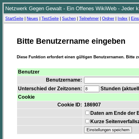
Netzwerk Gegen Gewalt - Ein Offenes WikiWeb - Jeder ka
StartSeite
|
Neues
|
TestSeite
|
Suchen
|
Teilnehmer
|
Ordner
|
Index
|
Eins
Bitte Benutzername eingeben
Diese Funktion erfordert einen gültigen Benutzernamen. Bitte 
Benutzer
Benutzername:
Unterschied der Zeitzonen:
Stunden (aktuell
Cookie
Cookie ID:
186907
Daten am Ende der 
Kurze Seitenverfalls