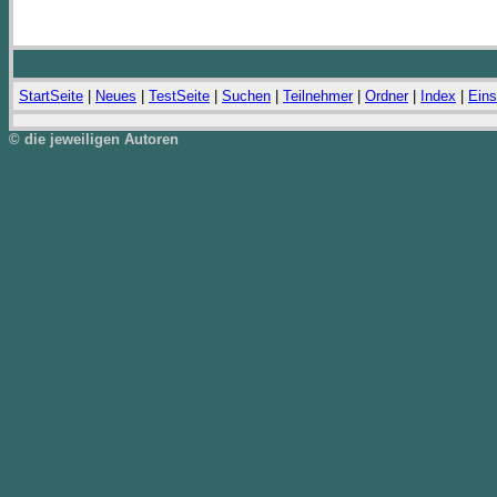
StartSeite
|
Neues
|
TestSeite
|
Suchen
|
Teilnehmer
|
Ordner
|
Index
|
Eins
© die jeweiligen Autoren