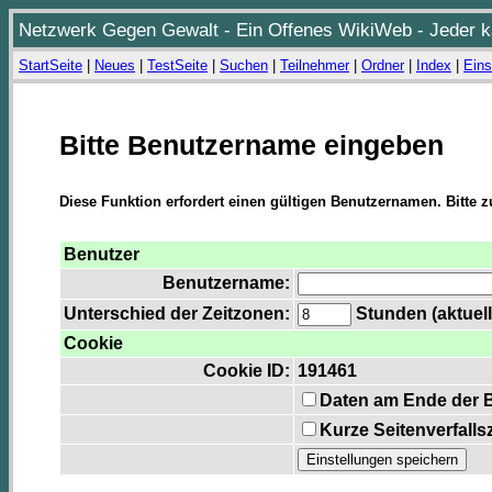
Netzwerk Gegen Gewalt - Ein Offenes WikiWeb - Jeder ka
StartSeite
|
Neues
|
TestSeite
|
Suchen
|
Teilnehmer
|
Ordner
|
Index
|
Eins
Bitte Benutzername eingeben
Diese Funktion erfordert einen gültigen Benutzernamen. Bitte 
Benutzer
Benutzername:
Unterschied der Zeitzonen:
Stunden (aktuell
Cookie
Cookie ID:
191461
Daten am Ende der 
Kurze Seitenverfalls