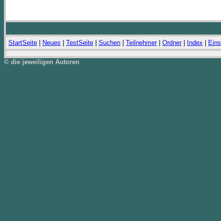
StartSeite
|
Neues
|
TestSeite
|
Suchen
|
Teilnehmer
|
Ordner
|
Index
|
Eins
© die jeweiligen Autoren