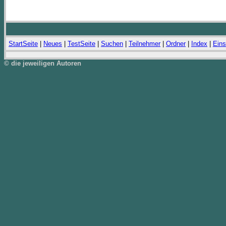
StartSeite
|
Neues
|
TestSeite
|
Suchen
|
Teilnehmer
|
Ordner
|
Index
|
Eins
© die jeweiligen Autoren