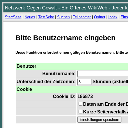
Netzwerk Gegen Gewalt - Ein Offenes WikiWeb - Jeder ka
StartSeite
|
Neues
|
TestSeite
|
Suchen
|
Teilnehmer
|
Ordner
|
Index
|
Eins
Bitte Benutzername eingeben
Diese Funktion erfordert einen gültigen Benutzernamen. Bitte 
Benutzer
Benutzername:
Unterschied der Zeitzonen:
Stunden (aktuell
Cookie
Cookie ID:
186873
Daten am Ende der 
Kurze Seitenverfalls