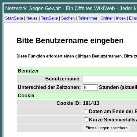
Netzwerk Gegen Gewalt - Ein Offenes WikiWeb - Jeder ka
StartSeite
|
Neues
|
TestSeite
|
Suchen
|
Teilnehmer
|
Ordner
|
Index
|
Eins
Bitte Benutzername eingeben
Diese Funktion erfordert einen gültigen Benutzernamen. Bitte 
Benutzer
Benutzername:
Unterschied der Zeitzonen:
Stunden (aktuell
Cookie
Cookie ID:
191413
Daten am Ende der 
Kurze Seitenverfalls