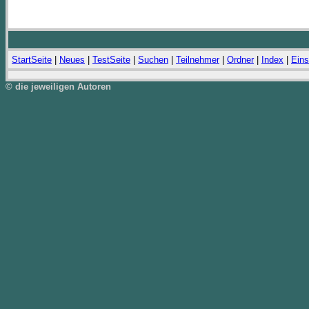
StartSeite
|
Neues
|
TestSeite
|
Suchen
|
Teilnehmer
|
Ordner
|
Index
|
Eins
© die jeweiligen Autoren