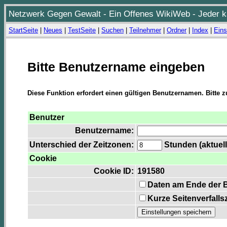
Netzwerk Gegen Gewalt - Ein Offenes WikiWeb - Jeder ka
StartSeite
|
Neues
|
TestSeite
|
Suchen
|
Teilnehmer
|
Ordner
|
Index
|
Eins
Bitte Benutzername eingeben
Diese Funktion erfordert einen gültigen Benutzernamen. Bitte 
Benutzer
Benutzername:
Unterschied der Zeitzonen:
Stunden (aktuell
Cookie
Cookie ID:
191580
Daten am Ende der 
Kurze Seitenverfalls