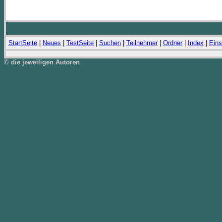
StartSeite
|
Neues
|
TestSeite
|
Suchen
|
Teilnehmer
|
Ordner
|
Index
|
Eins
© die jeweiligen Autoren